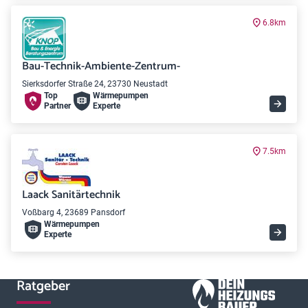
6.8km
Bau-Technik-Ambiente-Zentrum-
Sierksdorfer Straße 24, 23730 Neustadt
Top
Wärme­pumpen
Partner
Experte
7.5km
Laack Sanitärtechnik
Voßbarg 4, 23689 Pansdorf
Wärme­pumpen
Experte
Ratgeber