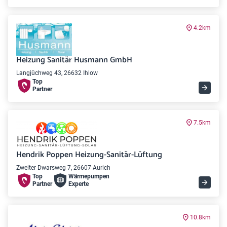
4.2km
Heizung Sanitär Husmann GmbH
Langjüchweg 43, 26632 Ihlow
Top
Partner
7.5km
Hendrik Poppen Heizung-Sanitär-Lüftung
Zweiter Dwarsweg 7, 26607 Aurich
Top
Wärme­pumpen
Partner
Experte
10.8km