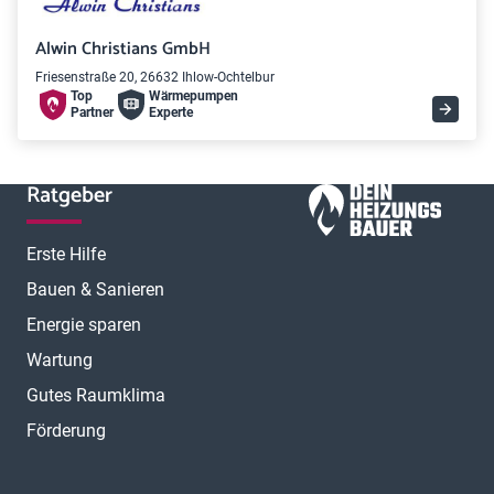
Alwin Christians GmbH
Friesenstraße 20, 26632 Ihlow-Ochtelbur
Top
Wärme­pumpen
Partner
Experte
Ratgeber
Erste Hilfe
Bauen & Sanieren
Energie sparen
Wartung
Gutes Raumklima
Förderung