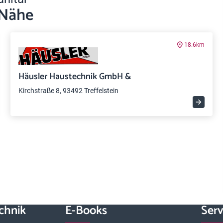
 Nähe
18.6km
Häusler Haustechnik GmbH &
Kirchstraße 8, 93492 Treffelstein
chnik
E-Books
Serv