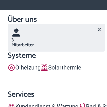
Über uns
3
Mitarbeiter
Systeme
Ölheizung
Solarthermie
Services
Kundendienst & Wartung
Bad & S