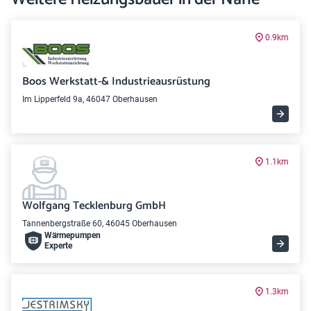
0.9km
Boos Werkstatt-& Industrieausrüstung
Im Lipperfeld 9a, 46047 Oberhausen
1.1km
Wolfgang Tecklenburg GmbH
Tannenbergstraße 60, 46045 Oberhausen
Wärme­pumpen
Experte
1.3km