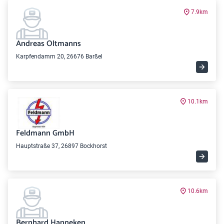
7.9km
Andreas Oltmanns
Karpfendamm 20, 26676 Barßel
10.1km
Feldmann GmbH
Hauptstraße 37, 26897 Bockhorst
10.6km
Bernhard Hanneken