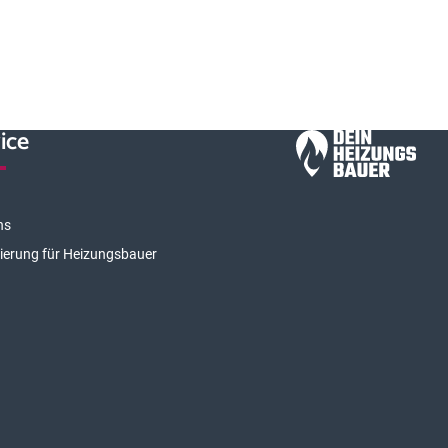
ice
ns
rierung für Heizungsbauer