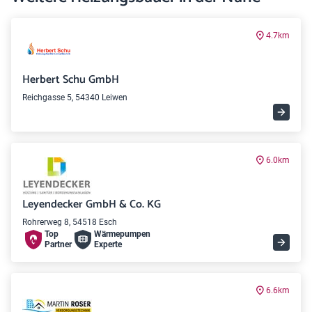
4.7km
Herbert Schu GmbH
Reichgasse 5, 54340 Leiwen
6.0km
Leyendecker GmbH & Co. KG
Rohrerweg 8, 54518 Esch
Top
Wärme­pumpen
Partner
Experte
6.6km