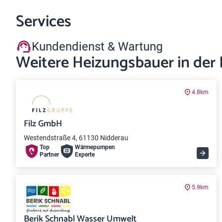
Services
Kundendienst & Wartung
Weitere Heizungsbauer in der
4.8km
Filz GmbH
Westendstraße 4, 61130 Nidderau
Top
Wärme­pumpen
Partner
Experte
5.9km
Berik Schnabl Wasser Umwelt