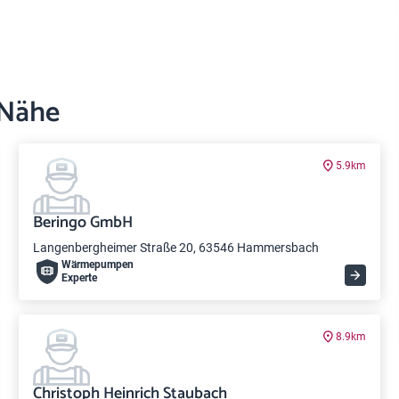
 Nähe
5.9km
Beringo GmbH
Langenbergheimer Straße 20, 63546 Hammersbach
Wärme­pumpen
Experte
8.9km
Christoph Heinrich Staubach