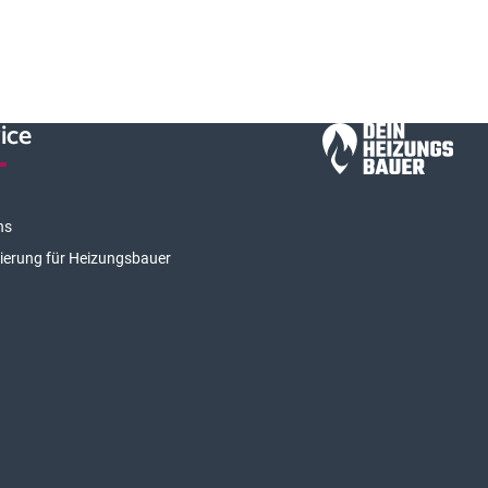
ice
ns
rierung für Heizungsbauer