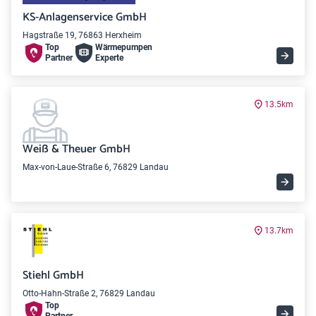
KS-Anlagenservice GmbH
Hagstraße 19, 76863 Herxheim
Top
Wärme­pumpen
Partner
Experte
13.5km
Weiß & Theuer GmbH
Max-von-Laue-Straße 6, 76829 Landau
13.7km
Stiehl GmbH
Otto-Hahn-Straße 2, 76829 Landau
Top