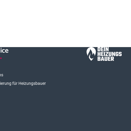
ice
ns
rierung für Heizungsbauer