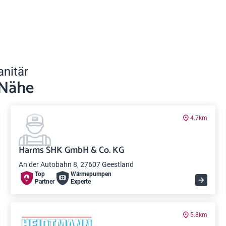
anitär
 Nähe
4.7km
Harms SHK GmbH & Co. KG
An der Autobahn 8, 27607 Geestland
Top
Wärme­pumpen
Partner
Experte
5.8km