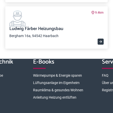
9.4km
Ludwig Färber Heizungsbau
Bergham 16a, 94542 Haarbach
chnik
E-Books
Serv
pe
Wärmepumpe & Energie sparen
FAQ
Lüftungsanlage im Eigenheim
Über u
Raumklima & gesundes Wohnen
Regist
Anleitung Heizung entlüften