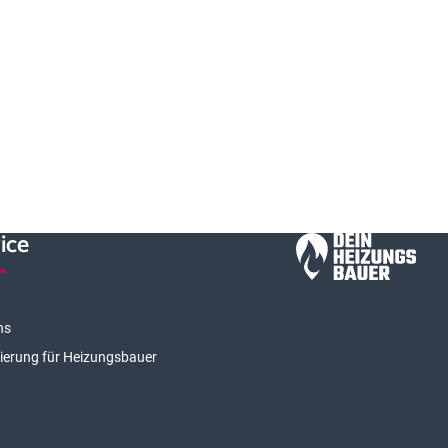
ice
ns
rierung für Heizungsbauer