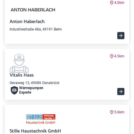
4.0km
Anton Haberlach
Industriestraße 48a, 49191 Belm
4.5km
Vitalis Haas
Gevaweg 13, 49086 Osnabrück
Wärme­pumpen
Experte
5.6km
Stille Haustechnik GmbH