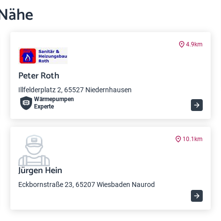
 Nähe
4.9km
Peter Roth
Illfelderplatz 2, 65527 Niedernhausen
Wärme­pumpen
Experte
10.1km
Jürgen Hein
Eckbornstraße 23, 65207 Wiesbaden Naurod