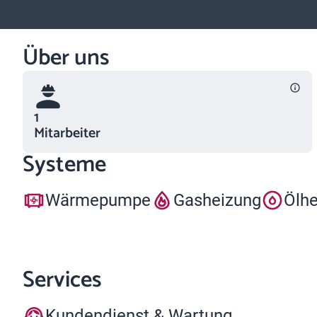
Über uns
1
Mitarbeiter
Systeme
Wärmepumpe
Gasheizung
Ölh
Services
Kundendienst & Wartung