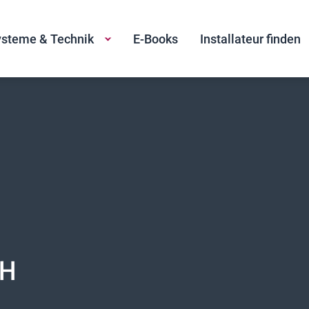
steme & Technik
E-Books
Installateur finden
bH