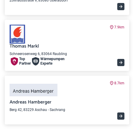
Zollhausstraße 9, 83080 Oberaudorf
7.9km
Thomas Markl
Schneerosenweg 6, 83064 Raubling
Top
Wärme­pumpen
Partner
Experte
8.7km
Andreas Hamberger
Berg 42, 83229 Aschau - Sachrang