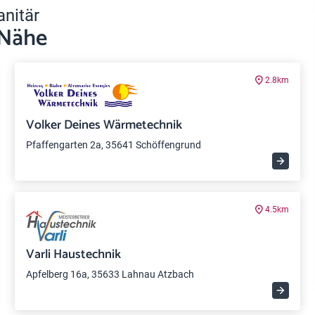
anitär
 Nähe
2.8km
Volker Deines Wärmetechnik
Pfaffengarten 2a, 35641 Schöffengrund
4.5km
Varli Haustechnik
Apfelberg 16a, 35633 Lahnau Atzbach