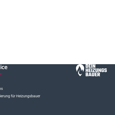
ice
ns
rierung für Heizungsbauer