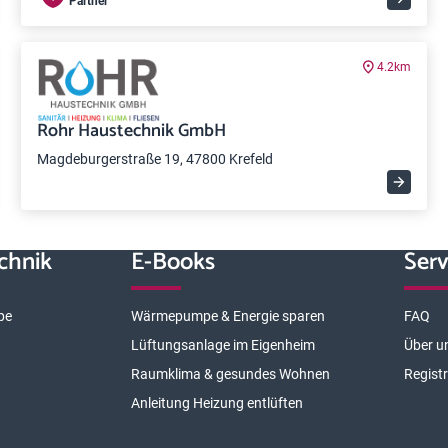
Partner
4.2km
Rohr Haustechnik GmbH
Magdeburgerstraße 19, 47800 Krefeld
chnik
E-Books
Serv
pe
Wärmepumpe & Energie sparen
FAQ
Lüftungsanlage im Eigenheim
Über u
Raumklima & gesundes Wohnen
Regist
Anleitung Heizung entlüften