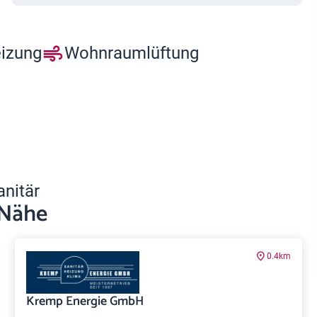
eizung
Wohnraumlüftung
anitär
 Nähe
0.4km
Kremp Energie GmbH