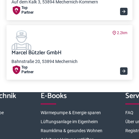
Auf dem Kalk 3, 53894 Mechernich-Kommern
Top
Partner
2.2km
Marcel Bützler GmbH
Bahnstraße 20, 53894 Mechernich
Top
Partner
chnik
E-Books
Serv
pe
Wärmepumpe & Energie sparen
FAQ
Lüftungsanlage im Eigenheim
Über u
Raumklima & gesundes Wohnen
Regist