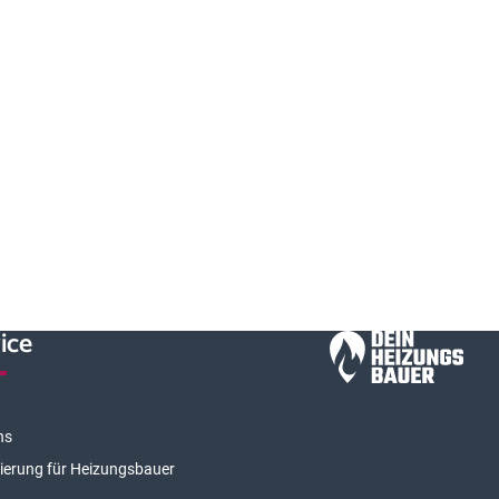
ice
ns
rierung für Heizungsbauer