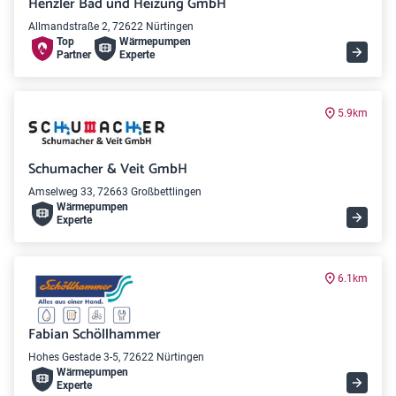
Henzler Bad und Heizung GmbH
Allmandstraße 2, 72622 Nürtingen
Top
Wärme­pumpen
Partner
Experte
5.9km
Schumacher & Veit GmbH
Amselweg 33, 72663 Großbettlingen
Wärme­pumpen
Experte
6.1km
Fabian Schöllhammer
Hohes Gestade 3-5, 72622 Nürtingen
Wärme­pumpen
Experte