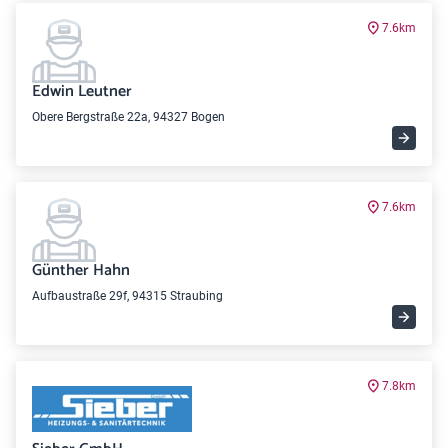
7.6km
Edwin Leutner
Obere Bergstraße 22a, 94327 Bogen
7.6km
Günther Hahn
Aufbaustraße 29f, 94315 Straubing
7.8km