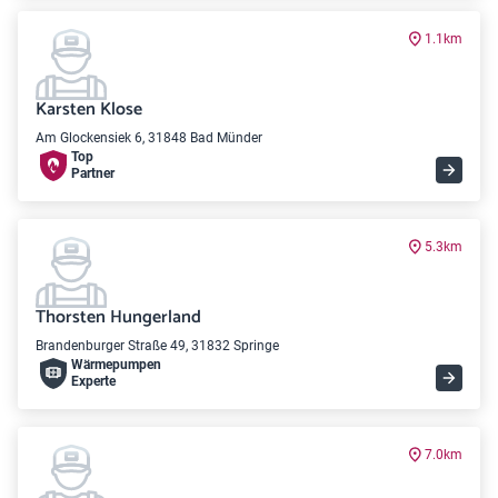
1.1km
Karsten Klose
Am Glockensiek 6, 31848 Bad Münder
Top
Partner
5.3km
Thorsten Hungerland
Brandenburger Straße 49, 31832 Springe
Wärme­pumpen
Experte
7.0km