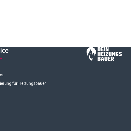
ice
ns
rierung für Heizungsbauer