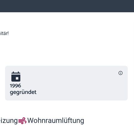
tär!
1996
gegründet
eizung
Wohnraumlüftung