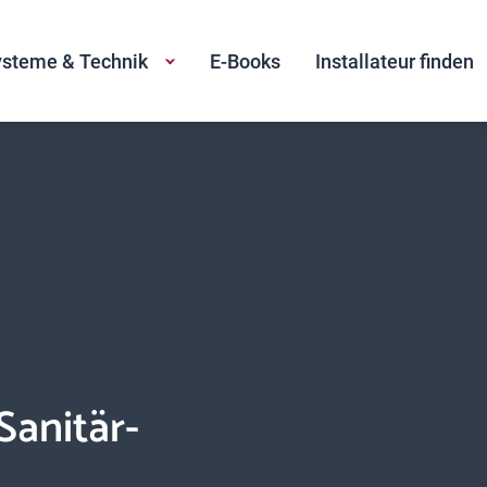
steme & Technik
E-Books
Installateur finden
anitär-