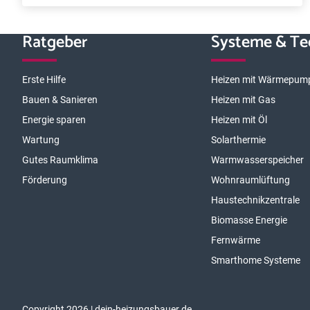
Ratgeber
Systeme & Te
Erste Hilfe
Heizen mit Wärmepum
Bauen & Sanieren
Heizen mit Gas
Energie sparen
Heizen mit Öl
Wartung
Solarthermie
Gutes Raumklima
Warmwasserspeicher
Förderung
Wohnraumlüftung
Haustechnikzentrale
Biomasse Energie
Fernwärme
Smarthome Systeme
Copyright 2026 | dein-heizungsbauer.de