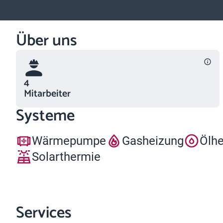
Über uns
4
Mitarbeiter
Systeme
Wärmepumpe
Gasheizung
Ölh
Solarthermie
Services