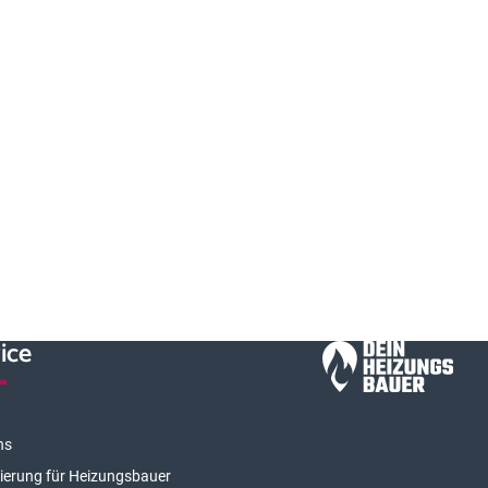
ice
ns
rierung für Heizungsbauer