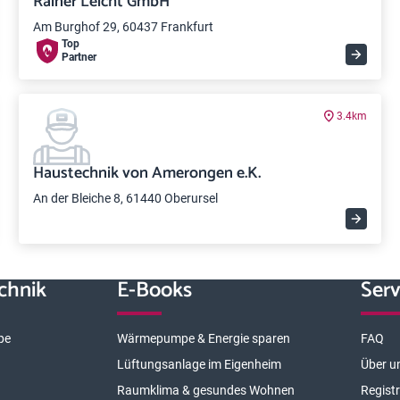
Rainer Leicht GmbH
Am Burghof 29, 60437 Frankfurt
Top
Partner
3.4km
Haustechnik von Amerongen e.K.
An der Bleiche 8, 61440 Oberursel
chnik
E-Books
Serv
pe
Wärmepumpe & Energie sparen
FAQ
Lüftungsanlage im Eigenheim
Über u
Raumklima & gesundes Wohnen
Regist