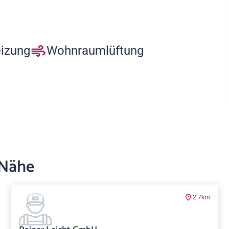
eizung
Wohnraumlüftung
 Nähe
2.7km