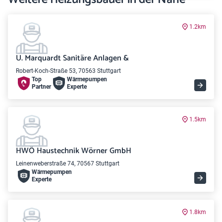
1.2km
U. Marquardt Sanitäre Anlagen &
Robert-Koch-Straße 53, 70563 Stuttgart
Top
Wärme­pumpen
Partner
Experte
1.5km
HWÖ Haustechnik Wörner GmbH
Leinenweberstraße 74, 70567 Stuttgart
Wärme­pumpen
Experte
1.8km