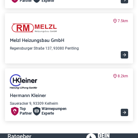
Partner
Experte
7.5km
Melzl Heizungsbau GmbH
Regensburger Straße 137, 93080 Pentling
8.2km
Hermann Kleiner
Saueracker 9, 93309 Kelheim
Top
Wärme­pumpen
Partner
Experte
Ratgeber