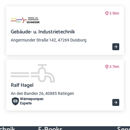
3.5km
Gebäude- u. Industrietechnik
Angermunder Straße 142, 47269 Duisburg
3.7km
Ralf Hagel
An den Banden 26, 40885 Ratingen
Wärme­pumpen
Experte
chnik
E-Books
Serv