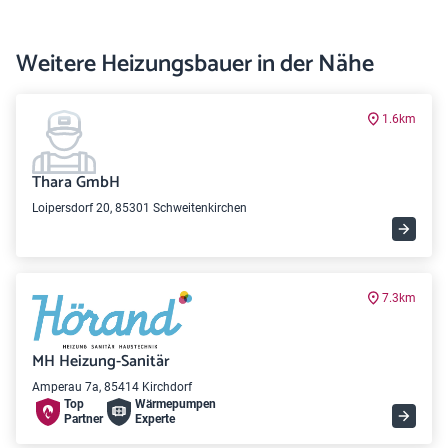
Weitere Heizungsbauer in der Nähe
1.6km
Thara GmbH
Loipersdorf 20, 85301 Schweitenkirchen
7.3km
MH Heizung-Sanitär
Amperau 7a, 85414 Kirchdorf
Top
Wärme­pumpen
Partner
Experte