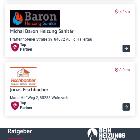
7.4km
Michal Baron Heizung Sanitär
Pfaffenhofener Straße 39, 84072 Au i.d.Hallertau
Top
Partner
8.0km
Jonas Fischbacher
Maria-Hilf-Weg 2, 85283 Wolnzach
Top
Partner
Ratgeber