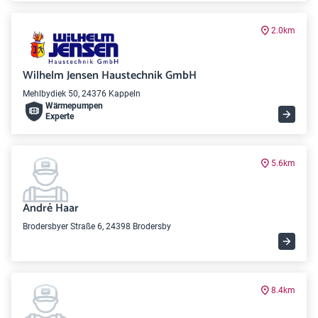
2.0km
Wilhelm Jensen Haustechnik GmbH
Mehlbydiek 50, 24376 Kappeln
Wärme­pumpen
Experte
5.6km
André Haar
Brodersbyer Straße 6, 24398 Brodersby
8.4km