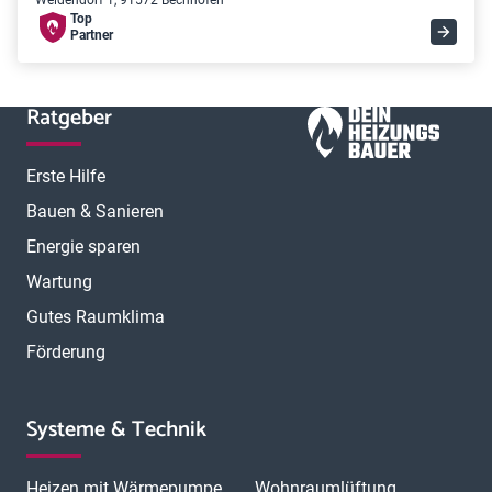
Weidendorf 1, 91572 Bechhofen
Top
Partner
Ratgeber
Erste Hilfe
Bauen & Sanieren
Energie sparen
Wartung
Gutes Raumklima
Förderung
Systeme & Technik
Heizen mit Wärmepumpe
Wohnraumlüftung