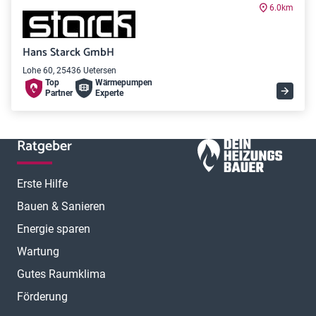
6.0km
Hans Starck GmbH
Lohe 60, 25436 Uetersen
Top
Wärme­pumpen
Partner
Experte
Ratgeber
Erste Hilfe
Bauen & Sanieren
Energie sparen
Wartung
Gutes Raumklima
Förderung