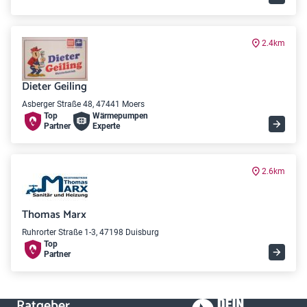
2.4km
Dieter Geiling
Asberger Straße 48, 47441 Moers
Top
Wärme­pumpen
Partner
Experte
2.6km
Thomas Marx
Ruhrorter Straße 1-3, 47198 Duisburg
Top
Partner
Ratgeber