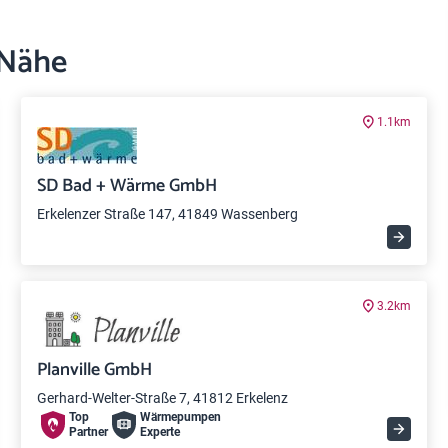
 Nähe
1.1km
SD Bad + Wärme GmbH
Erkelenzer Straße 147, 41849 Wassenberg
3.2km
Planville GmbH
Gerhard-Welter-Straße 7, 41812 Erkelenz
Top
Wärme­pumpen
Partner
Experte