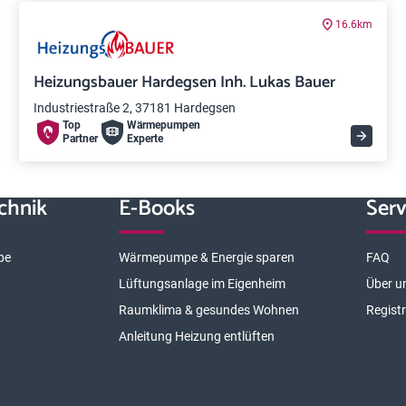
16.6km
Heizungsbauer Hardegsen Inh. Lukas Bauer
Industriestraße 2, 37181 Hardegsen
Top
Wärme­pumpen
Partner
Experte
chnik
E-Books
Serv
pe
Wärmepumpe & Energie sparen
FAQ
Lüftungsanlage im Eigenheim
Über u
Raumklima & gesundes Wohnen
Regist
Anleitung Heizung entlüften