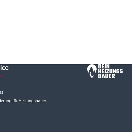
ice
ns
rierung für Heizungsbauer