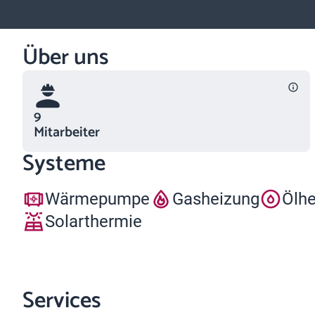
Über uns
9
Mitarbeiter
Systeme
Wärmepumpe
Gasheizung
Ölh
Solarthermie
Services