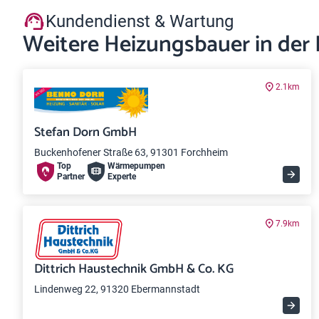
Kundendienst & Wartung
Weitere Heizungsbauer in der
2.1km
Stefan Dorn GmbH
Buckenhofener Straße 63, 91301 Forchheim
Top
Wärme­pumpen
Partner
Experte
7.9km
Dittrich Haustechnik GmbH & Co. KG
Lindenweg 22, 91320 Ebermannstadt