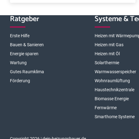
Ratgeber
Systeme & Te
Erste Hilfe
Heizen mit Wärmepum
Bauen & Sanieren
Heizen mit Gas
Energie sparen
Heizen mit Öl
Wartung
Solarthermie
Gutes Raumklima
Warmwasserspeicher
Förderung
Wohnraumlüftung
Haustechnikzentrale
Biomasse Energie
Fernwärme
Smarthome Systeme
Copyright 2026 | dein-heizungsbauer.de