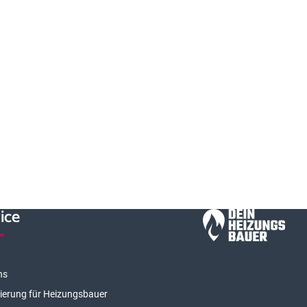
ice
ns
rierung für Heizungsbauer