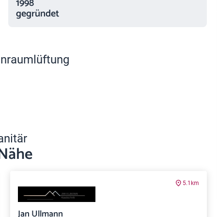
1998
gegründet
nraumlüftung
anitär
 Nähe
5.1km
Jan Ullmann