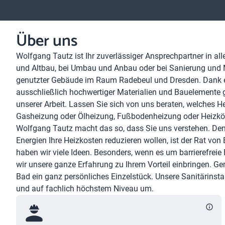
Über uns
Wolfgang Tautz ist Ihr zuverlässiger Ansprech­partner in a
und Altbau, bei Umbau und Anbau oder bei Sanierung und Mode
genutzter Gebäude im Raum Radebeul und Dresden. Dank erst­
aus­schließ­lich hoch­wertiger Mate­rialien und Bau­ele­ment
unserer Arbeit. Lassen Sie sich von uns beraten, welches He
Gasheizung oder Ölheizung, Fußbodenheizung oder Heizkö
Wolfgang Tautz macht das so, dass Sie uns verstehen. Den
Energien Ihre Heizkosten reduzieren wollen, ist der Rat von
haben wir viele Ideen. Besonders, wenn es um barrierefreie
wir unsere ganze Erfahrung zu Ihrem Vorteil einbringen. G
Bad ein ganz persönliches Einzelstück. Unsere Sanitärinsta
und auf fachlich höchstem Niveau um.