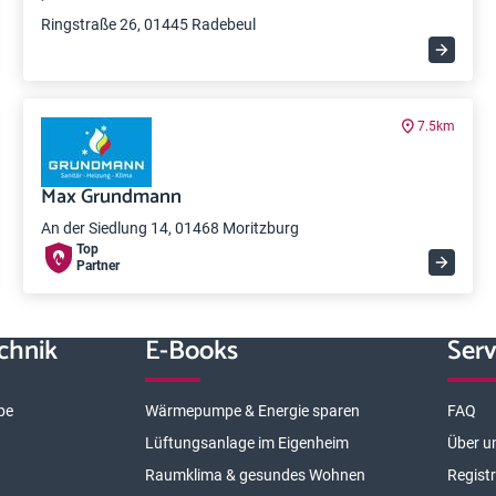
Ringstraße 26, 01445 Radebeul
7.5km
Max Grundmann
An der Siedlung 14, 01468 Moritzburg
Top
Partner
chnik
E-Books
Serv
pe
Wärmepumpe & Energie sparen
FAQ
Lüftungsanlage im Eigenheim
Über u
Raumklima & gesundes Wohnen
Regist