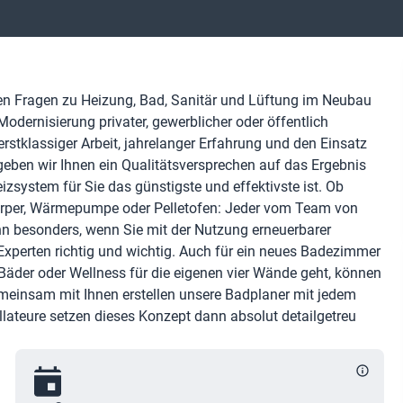
llen Fragen zu Heizung, Bad, Sanitär und Lüftung im Neubau
r­nisie­rung privater, gewerb­licher oder öffent­lich
klas­siger Arbeit, jahre­langer Erfah­rung und den Einsatz
e geben wir Ihnen ein Qualitäts­versprechen auf das Ergebnis
izsystem für Sie das günstigste und effektivste ist. Ob
rper, Wärmepumpe oder Pelletofen: Jeder vom Team von
n besonders, wenn Sie mit der Nutzung erneuerbarer
 Experten richtig und wichtig. Auch für ein neues Badezimmer
 Bäder oder Wellness für die eigenen vier Wände geht, können
emeinsam mit Ihnen erstellen unsere Badplaner mit jedem
llateure setzen dieses Konzept dann absolut detailgetreu