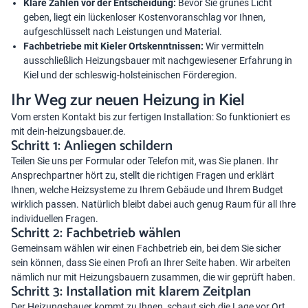
Klare Zahlen vor der Entscheidung:
Bevor Sie grünes Licht
geben, liegt ein lückenloser Kostenvoranschlag vor Ihnen,
aufgeschlüsselt nach Leistungen und Material.
Fachbetriebe mit Kieler Ortskenntnissen:
Wir vermitteln
ausschließlich Heizungsbauer mit nachgewiesener Erfahrung in
Kiel und der schleswig-holsteinischen Förderegion.
Ihr Weg zur neuen Heizung in Kiel
Vom ersten Kontakt bis zur fertigen Installation: So funktioniert es
mit dein-heizungsbauer.de.
Schritt 1: Anliegen schildern
Teilen Sie uns per Formular oder Telefon mit, was Sie planen. Ihr
Ansprechpartner hört zu, stellt die richtigen Fragen und erklärt
Ihnen, welche Heizsysteme zu Ihrem Gebäude und Ihrem Budget
wirklich passen. Natürlich bleibt dabei auch genug Raum für all Ihre
individuellen Fragen.
Schritt 2: Fachbetrieb wählen
Gemeinsam wählen wir einen Fachbetrieb ein, bei dem Sie sicher
sein können, dass Sie einen Profi an Ihrer Seite haben. Wir arbeiten
nämlich nur mit Heizungsbauern zusammen, die wir geprüft haben.
Schritt 3: Installation mit klarem Zeitplan
Der Heizungsbauer kommt zu Ihnen, schaut sich die Lage vor Ort