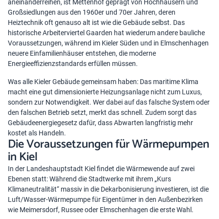
aneinanderreihen, ist Mettenhof geprägt von Hochhäusern und
Großsiedlungen aus den 1960er und 70er Jahren, deren
Heiztechnik oft genauso alt ist wie die Gebäude selbst. Das
historische Arbeiterviertel Gaarden hat wiederum andere bauliche
Voraussetzungen, während im Kieler Süden und in Elmschenhagen
neuere Einfamilienhäuser entstehen, die moderne
Energieeffizienzstandards erfüllen müssen.
Was alle Kieler Gebäude gemeinsam haben: Das maritime Klima
macht eine gut dimensionierte Heizungsanlage nicht zum Luxus,
sondern zur Notwendigkeit. Wer dabei auf das falsche System oder
den falschen Betrieb setzt, merkt das schnell. Zudem sorgt das
Gebäudeenergiegesetz dafür, dass Abwarten langfristig mehr
kostet als Handeln.
Die Voraussetzungen für Wärmepumpen
in Kiel
In der Landeshauptstadt Kiel findet die Wärmewende auf zwei
Ebenen statt: Während die Stadtwerke mit ihrem „Kurs
Klimaneutralität“ massiv in die Dekarbonisierung investieren, ist die
Luft/Wasser-Wärmepumpe
für Eigentümer in den Außenbezirken
wie Meimersdorf, Russee oder Elmschenhagen die erste Wahl.