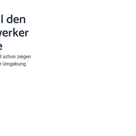
l den
erker
e
nd schon zeigen
rer Umgebung.