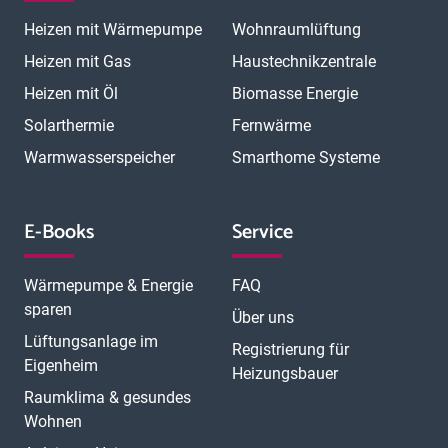
Magdeburg
Mainz
Mannheim
Marburg
Meerbusch
Menden
Heizen mit Wärmepumpe
Wohnraumlüftung
Minden
Moers
Mönchengladbach
München
München Laim
München Neuhausen
München Pasing
Heizen mit Gas
Haustechnikzentrale
München Schwabing
München Sendling
Heizen mit Öl
Biomasse Energie
N
München Trudering
Münster
Neubrandenburg
Neumünster
O
Solarthermie
Fernwärme
Neunkirchen
Neuss
Nordhorn
Nürnberg
Oberhausen
P
Offenbach
Offenburg
Oldenburg
Osnabrück
Passau
Peine
Warmwasserspeicher
Smarthome Systeme
R
Potsdam
Pulheim
Rastatt
Ratingen
Ravensburg
Recklinghausen
Regensburg
Remscheid
Rheine
Rosenheim
S
Rüsselsheim
Saarbrücken
Sankt Augustin
Schwerin
Singen
E-Books
Service
T
U
V
Speyer
Stade
Stolberg
Straubing
Trier
Troisdorf
Ulm
W
Velbert
Viersen
Weimar
Wesel
Wetzlar
Wiesbaden
Witten
Wärmepumpe & Energie
FAQ
Worms
Würzburg
sparen
Über uns
Lüftungsanlage im
Registrierung für
Eigenheim
Heizungsbauer
Raumklima & gesundes
Wohnen