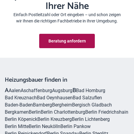
Ihrer Nähe
Einfach Postleitzahl oder Ort eingeben – und schon zeigen
wir Ihnen die richtigen Fachbetriebe in Ihrer Umgebung.
Beratung anfordern
Heizungsbauer finden in
A
B
Aalen
Aschaffenburg
Augsburg
Bad Homburg
Bad Kreuznach
Bad Oeynhausen
Bad Salzuflen
Baden-Baden
Bamberg
Bergheim
Bergisch Gladbach
Bergkamen
Berlin
Berlin Charlottenburg
Berlin Friedrichshain
Berlin Köpenick
Berlin Kreuzberg
Berlin Lichtenberg
Berlin Mitte
Berlin Neukölln
Berlin Pankow
Berlin Reinickendorf
Berlin Spandau
Berlin Steglitz