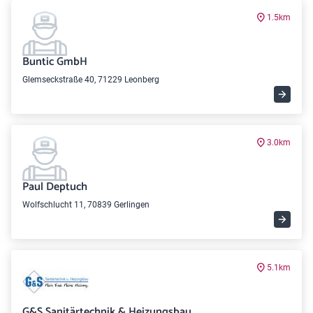
1.5km
Buntic GmbH
Glemseckstraße 40, 71229 Leonberg
3.0km
Paul Deptuch
Wolfschlucht 11, 70839 Gerlingen
5.1km
G&S Sanitärtechnik & Heizungsbau