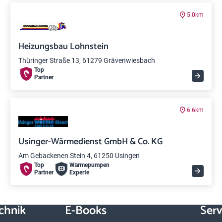
5.0km
Heizungsbau Lohnstein
Thüringer Straße 13, 61279 Grävenwiesbach
Top
Partner
6.6km
Usinger-Wärmedienst GmbH & Co. KG
Am Gebackenen Stein 4, 61250 Usingen
Top
Wärme­pumpen
Partner
Experte
chnik
E-Books
Serv