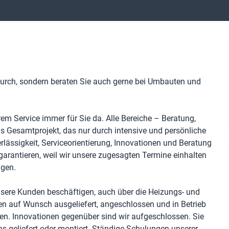
durch, sondern beraten Sie auch gerne bei Umbauten und
em Service immer für Sie da. Alle Bereiche – Beratung,
als Gesamtprojekt, das nur durch intensive und persönliche
ssig­keit, Service­orien­tierung, Inno­vatio­nen und Bera­tung
r garantieren, weil wir unsere zugesagten Termine einhalten
igen.
unsere Kunden beschäftigen, auch über die Heizungs- und
 auf Wunsch ausge­liefert, ange­schlossen und in Betrieb
. Innovationen gegen­über sind wir aufge­schlossen. Sie
 geliefert oder montiert. Ständige Schulungen unserer