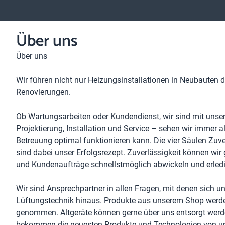
Über uns
Über uns
Wir führen nicht nur Heizungsinstallationen in Neubauten 
Renovierungen.
Ob Wartungsarbeiten oder Kundendienst, wir sind mit unser
Projektierung, Installation und Service – sehen wir immer 
Betreuung optimal funktionieren kann. Die vier Säulen Zuver­lä
sind dabei unser Erfolgs­rezept. Zuver­lässig­keit können wi
und Kunden­aufträge schnellstmöglich abwickeln und erled
Wir sind Ansprechpartner in allen Fragen, mit denen sich 
Lüftungs­technik hinaus. Produkte aus unserem Shop werden
genommen. Altgeräte können gerne über uns entsorgt werden
bekommen die neuesten Produkte und Techno­logien von uns