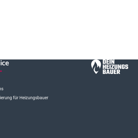
ice
ns
rierung für Heizungsbauer