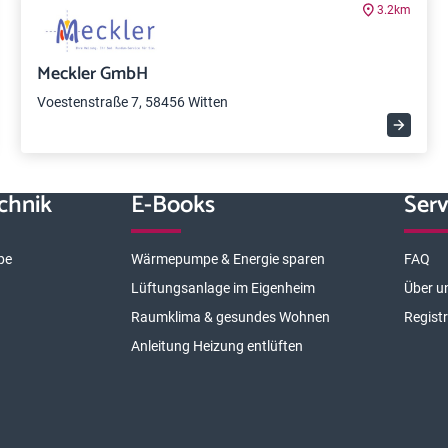
3.2km
Meckler GmbH
Voestenstraße 7, 58456 Witten
chnik
E-Books
Serv
pe
Wärmepumpe & Energie sparen
FAQ
Lüftungsanlage im Eigenheim
Über u
Raumklima & gesundes Wohnen
Regist
Anleitung Heizung entlüften