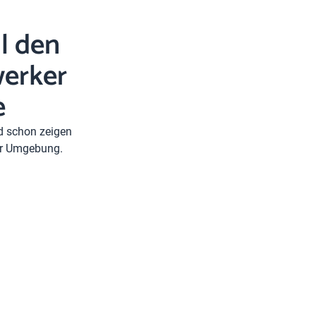
l den
erker
e
nd schon zeigen
rer Umgebung.