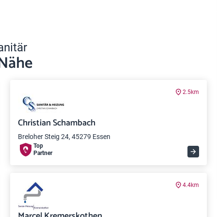
anitär
 Nähe
2.5km
Christian Schambach
Breloher Steig 24, 45279 Essen
Top
Partner
4.4km
Marcel Kremerskothen