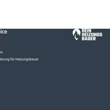
ice
ns
rierung für Heizungsbauer