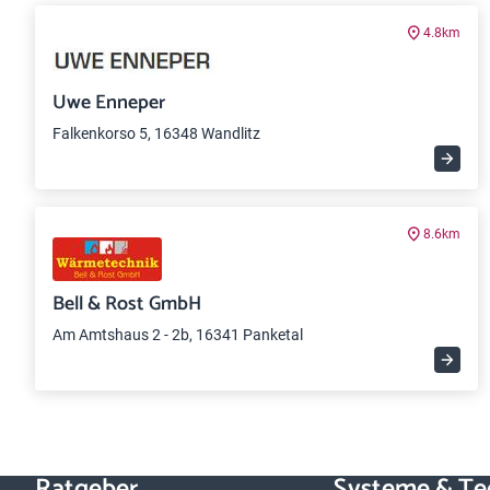
4.8km
Uwe Enneper
Falkenkorso 5, 16348 Wandlitz
8.6km
Bell & Rost GmbH
Am Amtshaus 2 - 2b, 16341 Panketal
Ratgeber
Systeme & Te