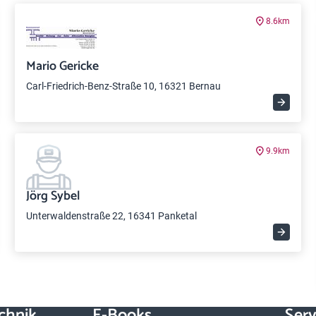
8.6km
Mario Gericke
Carl-Friedrich-Benz-Straße 10, 16321 Bernau
9.9km
Jörg Sybel
Unterwaldenstraße 22, 16341 Panketal
chnik
E-Books
Serv