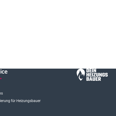
ice
ns
rierung für Heizungsbauer