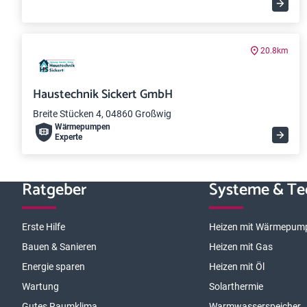
20.8km
Haustechnik Sickert GmbH
Breite Stücken 4, 04860 Großwig
Wärme­pumpen
Experte
Ratgeber
Systeme & Te
Erste Hilfe
Heizen mit Wärmepum
Bauen & Sanieren
Heizen mit Gas
Energie sparen
Heizen mit Öl
Wartung
Solarthermie
Gutes Raumklima
Warmwasserspeicher