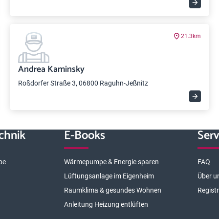
21.3km
Andrea Kaminsky
Roßdorfer Straße 3, 06800 Raguhn-Jeßnitz
chnik
E-Books
Serv
pe
Wärmepumpe & Energie sparen
FAQ
Lüftungsanlage im Eigenheim
Über u
Raumklima & gesundes Wohnen
Regist
Anleitung Heizung entlüften