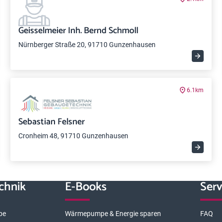
Geisselmeier Inh. Bernd Schmoll
Nürnberger Straße 20, 91710 Gunzenhausen
6.1km
Sebastian Felsner
Cronheim 48, 91710 Gunzenhausen
chnik
E-Books
Serv
pe
Wärmepumpe & Energie sparen
FAQ