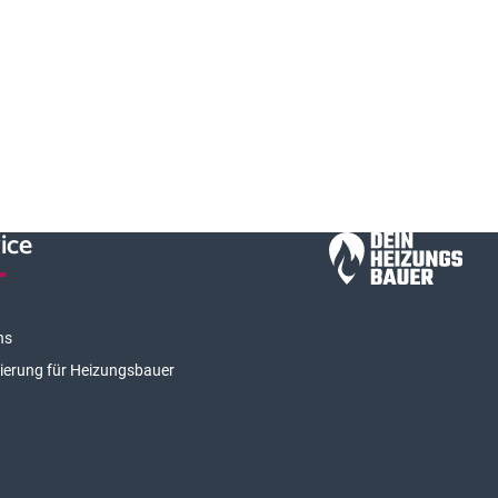
ice
ns
rierung für Heizungsbauer