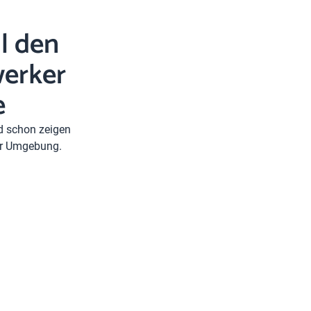
l den
erker
e
nd schon zeigen
rer Umgebung.