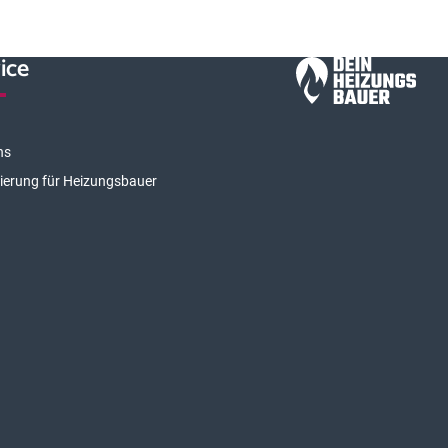
ice
ns
rierung für Heizungsbauer